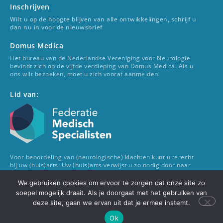
Inschrijven
Wilt u op de hoogte blijven van alle ontwikkelingen, schrijf u
dan nu in voor de nieuwsbrief
Domus Medica
Het bureau van de Nederlandse Vereniging voor Neurologie
bevindt zich op de vijfde verdieping van Domus Medica. Als u
ons wilt bezoeken, moet u zich vooraf aanmelden.
Lid van:
Voor beoordeling van (neurologische) klachten kunt u terecht
bij uw (huis)arts. Uw (huis)arts verwijst u zo nodig door naar
een neuroloog. De NVN speelt hierin geen rol.
We gebruiken cookies om ervoor te zorgen dat onze site zo
© 2022 Nederlandse Vereniging voor Neurologie
soepel mogelijk draait. Als je doorgaat met het gebruiken van
deze site, gaan we ervan uit dat je ermee instemt.
Mediabeleid
VAAN
Disclaimer
Privacyverklaring
Ok