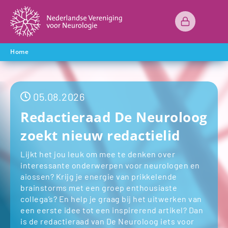
Home
05.08.2026
Redactieraad De Neuroloog
zoekt nieuw redactielid
Lijkt het jou leuk om mee te denken over
interessante onderwerpen voor neurologen en
aiossen? Krijg je energie van prikkelende
brainstorms met een groep enthousiaste
collega’s? En help je graag bij het uitwerken van
een eerste idee tot een inspirerend artikel? Dan
is de redactieraad van De Neuroloog iets voor