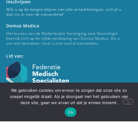
Inschrijven
Wilt u op de hoogte blijven van alle ontwikkelingen, schrijf u
dan nu in voor de nieuwsbrief
Domus Medica
Het bureau van de Nederlandse Vereniging voor Neurologie
bevindt zich op de vijfde verdieping van Domus Medica. Als u
ons wilt bezoeken, moet u zich vooraf aanmelden.
Lid van:
We gebruiken cookies om ervoor te zorgen dat onze site zo
Voor beoordeling van (neurologische) klachten kunt u terecht
soepel mogelijk draait. Als je doorgaat met het gebruiken van
bij uw (huis)arts. Uw (huis)arts verwijst u zo nodig door naar
deze site, gaan we ervan uit dat je ermee instemt.
een neuroloog. De NVN speelt hierin geen rol.
Ok
© 2022 Nederlandse Vereniging voor Neurologie
Mediabeleid
VAAN
Disclaimer
Privacyverklaring