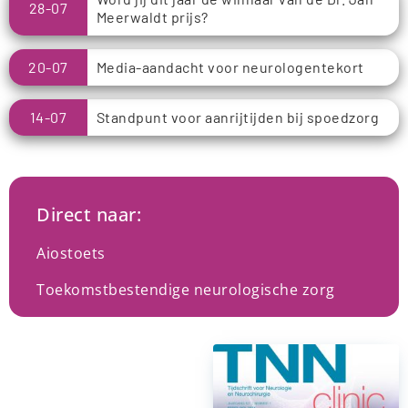
28-07
Meerwaldt prijs?
20-07
Media-aandacht voor neurologentekort
14-07
Standpunt voor aanrijtijden bij spoedzorg
Direct naar:
Aiostoets
Toekomstbestendige neurologische zorg