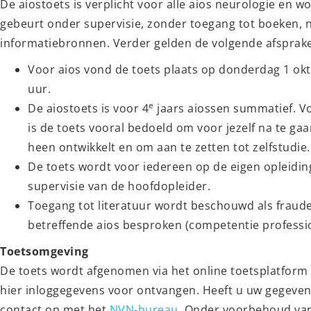
De aiostoets is verplicht voor alle aios neurologie en 
gebeurt onder supervisie, zonder toegang tot boeken, 
informatiebronnen. Verder gelden de volgende afsprak
Voor aios vond de toets plaats op donderdag 1 okt
uur.
e
De aiostoets is voor 4
jaars aiossen summatief. Vo
is de toets vooral bedoeld om voor jezelf na te gaa
heen ontwikkelt en om aan te zetten tot zelfstudie.
De toets wordt voor iedereen op de eigen opleidi
supervisie van de hoofdopleider.
Toegang tot literatuur wordt beschouwd als fraud
betreffende aios besproken (competentie profession
Toetsomgeving
De toets wordt afgenomen via het online toetsplatform
hier inloggegevens voor ontvangen. Heeft u uw gegeven
contact op met het
NVN-bureau
. Onder voorbehoud va