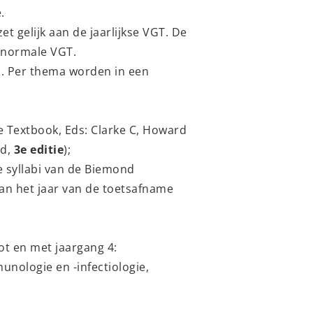
.
et gelijk aan de jaarlijkse VGT. De
n normale VGT.
2
. Per thema worden in een
 Textbook, Eds: Clarke C, Howard
rd,
3e editie
);
e syllabi van de Biemond
van het jaar van de toetsafname
ot en met jaargang 4:
nologie en -infectiologie,