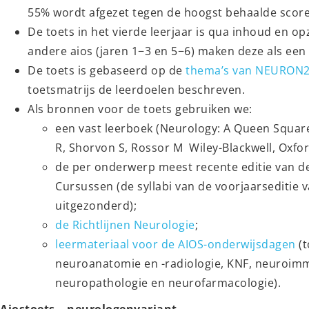
55% wordt afgezet tegen de hoogst behaalde score
De toets in het vierde leerjaar is qua inhoud en opz
andere aios (jaren 1−3 en 5−6) maken deze als ee
De toets is gebaseerd op de
thema’s van NEURON
toetsmatrijs de leerdoelen beschreven.
Als bronnen voor de toets gebruiken we:
een vast leerboek (Neurology: A Queen Square
R, Shorvon S, Rossor M Wiley-Blackwell, Oxfo
de per onderwerp meest recente editie van d
Cursussen (de syllabi van de voorjaarseditie 
uitgezonderd);
de Richtlijnen Neurologie
;
leermateriaal voor de AIOS-onderwijsdagen
(t
neuroanatomie en -radiologie, KNF, neuroimmu
neuropathologie en neurofarmacologie).
Aiostoets – neurologenvariant