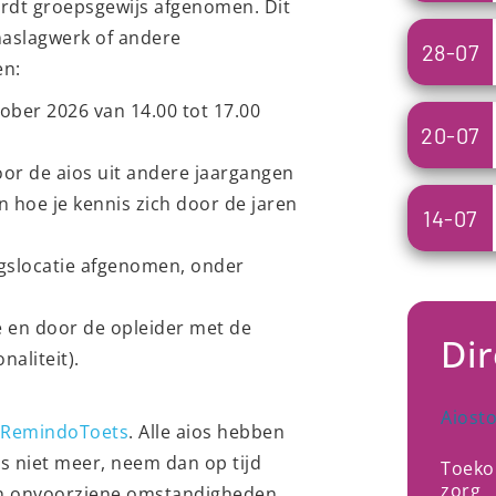
wordt groepsgewijs afgenomen. Dit
naslagwerk of andere
28-07
en:
ober 2026 van 14.00 tot 17.00
20-07
or de aios uit andere jaargangen
n hoe je kennis zich door de jaren
14-07
ngslocatie afgenomen, onder
e en door de opleider met de
Dir
aliteit).
Aiost
RemindoToets
. Alle aios hebben
s niet meer, neem dan op tijd
Toeko
zorg
n onvoorziene omstandigheden