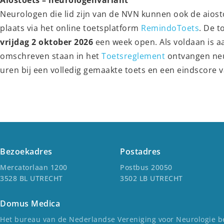
Neurologen die lid zijn van de NVN kunnen ook de aios
plaats via het online toetsplatform
RemindoToets
. De t
vrijdag 2 oktober 2026
een week open. Als voldaan is 
omschreven staan in het
Toetsreglement
ontvangen neu
uren bij een volledig gemaakte toets en een eindscore 
Bezoekadres
Postadres
Mercatorlaan 1200
Postbus 20050
3528 BL UTRECHT
3502 LB UTRECHT
Domus Medica
Het bureau van de Nederlandse Vereniging voor Neurologie be