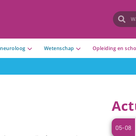
 neuroloog
Wetenschap
Opleiding en scho
Act
05-08