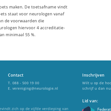
toets maken. De toetsafname vindt
oets staat voor neurologen vanaf
aan de voorwaarden die
rologen hiervoor 4 accreditatie-
van minimaal 55 %.
Contact
Inschrijven
T. 088 - 500 19 00
Wilt u op de hoo
E. vereniging@neurologie.nl
schrijf u dan nu
Lid van:
vindt zich op de vijfde verdieping van