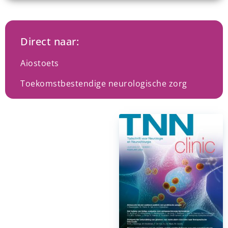
Direct naar:
Aiostoets
Toekomstbestendige neurologische zorg