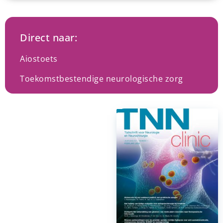
Direct naar:
Aiostoets
Toekomstbestendige neurologische zorg