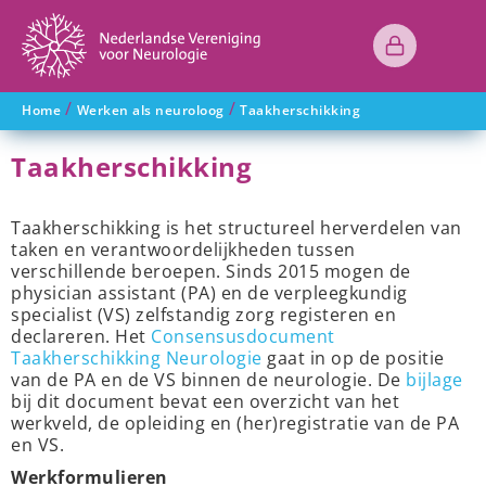
/
/
Home
Werken als neuroloog
Taakherschikking
Taakherschikking
Taakherschikking is het structureel herverdelen van
taken en verantwoordelijkheden tussen
verschillende beroepen. Sinds 2015 mogen de
physician assistant (PA) en de verpleegkundig
specialist (VS) zelfstandig zorg registeren en
declareren. Het
Consensusdocument
Taakherschikking Neurologie
gaat in op de positie
van de PA en de VS binnen de neurologie. De
bijlage
bij dit document bevat een overzicht van het
werkveld, de opleiding en (her)registratie van de PA
en VS.
Werkformulieren