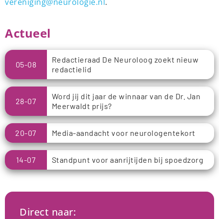
vereniging@neurologie.nl
.
.
Actueel
Redactieraad De Neuroloog zoekt nieuw
05-08
redactielid
Word jij dit jaar de winnaar van de Dr. Jan
28-07
Meerwaldt prijs?
20-07
Media-aandacht voor neurologentekort
14-07
Standpunt voor aanrijtijden bij spoedzorg
Direct naar: