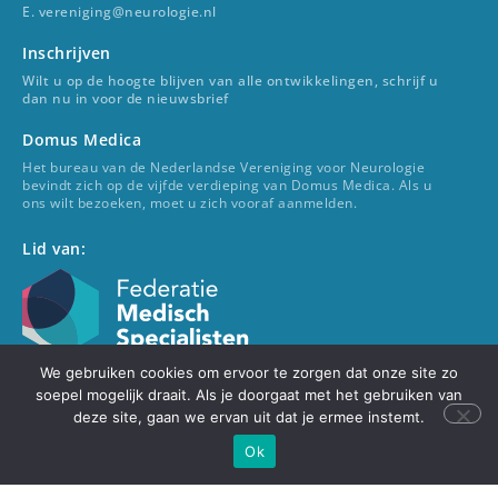
E. vereniging@neurologie.nl
Inschrijven
Wilt u op de hoogte blijven van alle ontwikkelingen, schrijf u
dan nu in voor de nieuwsbrief
Domus Medica
Het bureau van de Nederlandse Vereniging voor Neurologie
bevindt zich op de vijfde verdieping van Domus Medica. Als u
ons wilt bezoeken, moet u zich vooraf aanmelden.
Lid van:
We gebruiken cookies om ervoor te zorgen dat onze site zo
Voor beoordeling van (neurologische) klachten kunt u terecht
soepel mogelijk draait. Als je doorgaat met het gebruiken van
bij uw (huis)arts. Uw (huis)arts verwijst u zo nodig door naar
deze site, gaan we ervan uit dat je ermee instemt.
een neuroloog. De NVN speelt hierin geen rol.
Ok
© 2022 Nederlandse Vereniging voor Neurologie