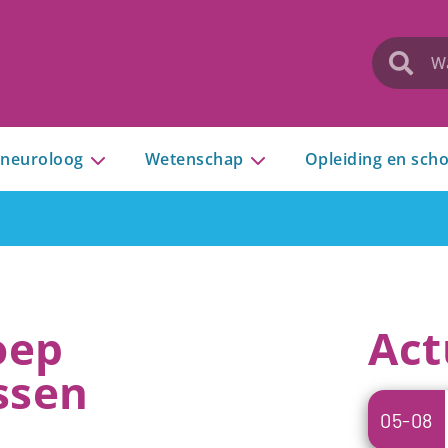
 neuroloog
Wetenschap
Opleiding en scho
oep
Act
ssen
05-08