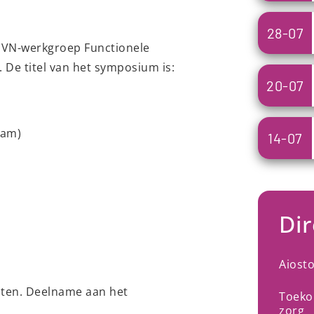
28-07
NVN-werkgroep Functionele
 De titel van het symposium is:
20-07
dam)
14-07
Dir
Aiost
sloten. Deelname aan het
Toeko
zorg