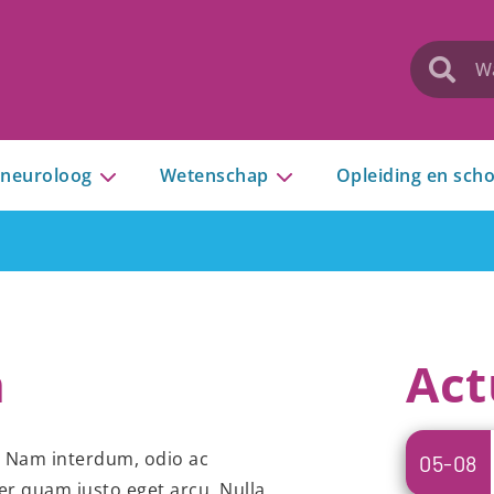
 neuroloog
Wetenschap
Opleiding en scho
n
Act
t. Nam interdum, odio ac
05-08
er quam justo eget arcu. Nulla