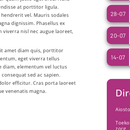
disse at porttitor ligula.
28-07
 hendrerit vel. Mauris sodales
gna dignissim. Phasellus ex
n viverra nisl nec augue laoreet,
20-07
it amet diam quis, porttitor
14-07
entum, eget viverra tellus
e diam, elementum vel luctus
s consequat sed ac sapien.
olor efficitur. Cras porta laoreet
Dir
que venenatis magna.
Aiost
Toeko
zorg