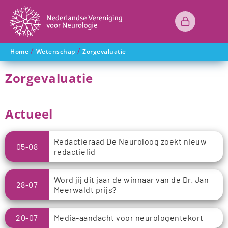
/
/
Home
Wetenschap
Zorgevaluatie
Zorgevaluatie
Actueel
Redactieraad De Neuroloog zoekt nieuw
05-08
redactielid
Word jij dit jaar de winnaar van de Dr. Jan
28-07
Meerwaldt prijs?
20-07
Media-aandacht voor neurologentekort