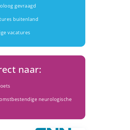
oloog gevraagd
tures buitenland
ige vacatures
rect naar:
toets
omstbestendige neurologische