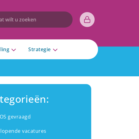
ling
Strategie
tegorieën:
IOS gevraagd
lopende vacatures