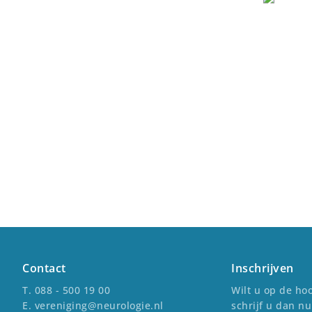
Contact
Inschrijven
T. 088 - 500 19 00
Wilt u op de hoo
E. vereniging@neurologie.nl
schrijf u dan nu