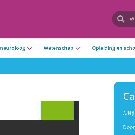
 neuroloog
Wetenschap
Opleiding en scho
Ca
A(N)
Door