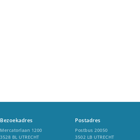
Bezoekadres
Postadres
Mercatorlaan 1200
Postbus 20050
3528 BL UTRECHT
3502 LB UTRECHT