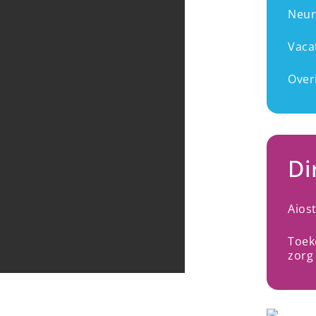
Neur
Vaca
Over
Di
Aios
Toek
zorg